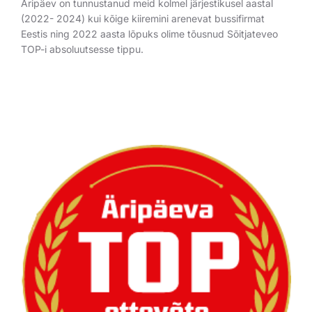
Äripäev on tunnustanud meid kolmel järjestikusel aastal
(2022- 2024) kui kõige kiiremini arenevat bussifirmat
Eestis ning 2022 aasta lõpuks olime tõusnud Sõitjateveo
TOP-i absoluutsesse tippu.