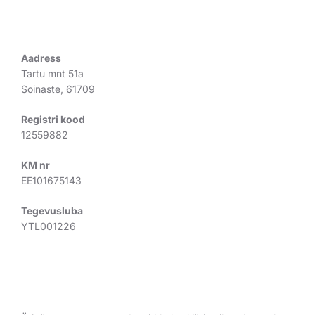
REGISTREERINGUD
Aadress
Tartu mnt 51a
Soinaste, 61709
Registri kood
12559882
KM nr
EE101675143
Tegevusluba
YTL001226
TUNNUSTUS