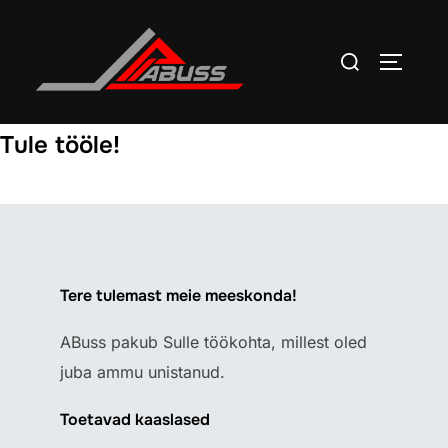
Skip
to
Search
TOGGLE
content
for:
Tule tööle!
Tere tulemast meie meeskonda!
ABuss pakub Sulle töökohta, millest oled
juba ammu unistanud.
Toetavad kaaslased