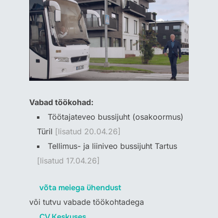
Vabad töökohad:
Töötajateveo bussijuht (osakoormus)
Türil
[lisatud 20.04.26]
Tellimus- ja liiniveo bussijuht Tartus
[lisatud 17.04.26]
võta meiega ühendust
või tutvu vabade töökohtadega
CV Keskuses