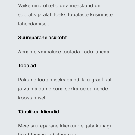
Väike ning ühtehoidev meeskond on
sõbralik ja alati toeks tööalaste küsimuste
lahendamisel.
Suurepärane asukoht
Anname võimaluse töötada kodu lähedal.
Tööajad
Pakume töötamiseks paindlikku graafikut
ja võimaldame sõna sekka öelda nende
koostamisel.
Tänulikud kliendid
Meie suurepärane klientuur ei jäta kunagi
head teenust tähelepanuta.