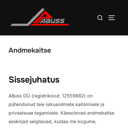
Skip
to
Search
TOGGLE
content
for:
Andmekaitse
Sissejuhatus
ABuss OÜ (registrikood: 12559882) on
pühendunud teie isikuandmete kaitsmisele ja
privaatsuse tagamisele. Käesolevad andmekaitse
eeskirjad selgitavad, kuidas me kogume,