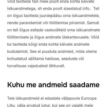
võid taotleda faili meie poolt enda kohta käivate
isikuandmetega, sh enda poolt sisestatud info. Teil
on õigus taotleda juurdepääsu oma isikuandmetele,
nende parandamist või töötlemise piiramist. Samuti
on teil õigus esitada vastuväiteid oma isikuandmete
töötlemisele ja õigus andmete ülekantavusele. Võid
ka taotleda kõigi enda kohta käivate andmete
kustutamist. See ei puuduta andmeid, mida oleme
kohustatud säilitama halduse, seaduste või
turvalisuse vajadustest lähtuvalt.
Kuhu me andmeid saadame
Teie isikuandmeid ei edastata väljapoole Euroopa
Liitu, välja arvatud juhul, kui see on vajalik meie