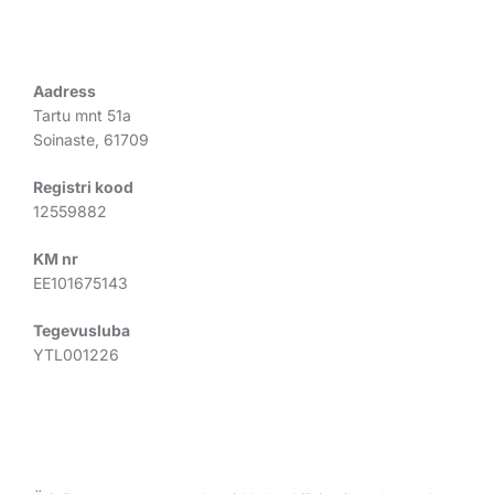
REGISTREERINGUD
Aadress
Tartu mnt 51a
Soinaste, 61709
Registri kood
12559882
KM nr
EE101675143
Tegevusluba
YTL001226
TUNNUSTUS