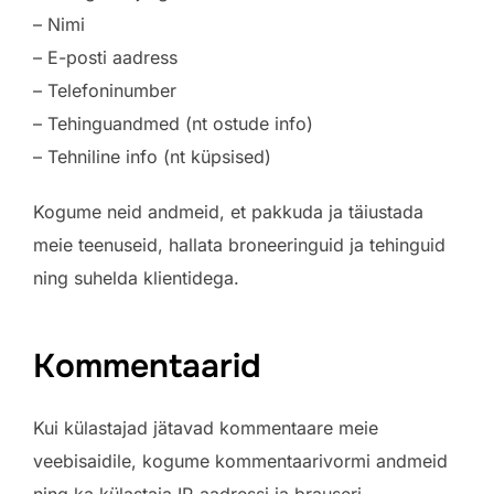
– Nimi
– E-posti aadress
– Telefoninumber
– Tehinguandmed (nt ostude info)
– Tehniline info (nt küpsised)
Kogume neid andmeid, et pakkuda ja täiustada
meie teenuseid, hallata broneeringuid ja tehinguid
ning suhelda klientidega.
Kommentaarid
Kui külastajad jätavad kommentaare meie
veebisaidile, kogume kommentaarivormi andmeid
ning ka külastaja IP-aadressi ja brauseri