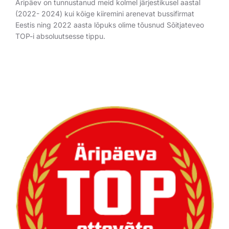
Äripäev on tunnustanud meid kolmel järjestikusel aastal
(2022- 2024) kui kõige kiiremini arenevat bussifirmat
Eestis ning 2022 aasta lõpuks olime tõusnud Sõitjateveo
TOP-i absoluutsesse tippu.