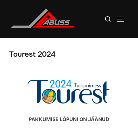
Skip
to
Search
TOGGLE
content
for:
Tourest 2024
PAKKUMISE LÕPUNI ON JÄÄNUD