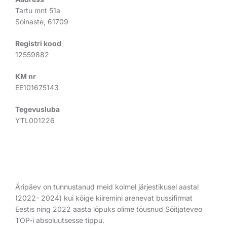
Tartu mnt 51a
Soinaste, 61709
Registri kood
12559882
KM nr
EE101675143
Tegevusluba
YTL001226
TUNNUSTUS
Äripäev on tunnustanud meid kolmel järjestikusel aastal
(2022- 2024) kui kõige kiiremini arenevat bussifirmat
Eestis ning 2022 aasta lõpuks olime tõusnud Sõitjateveo
TOP-i absoluutsesse tippu.